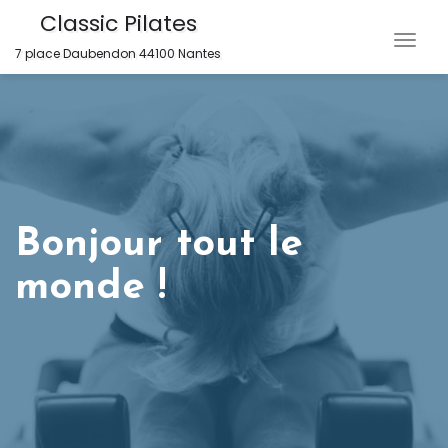
Skip
Classic Pilates
to
Togg
7 place Daubendon 44100 Nantes
content
Navig
Bonjour tout le
monde !